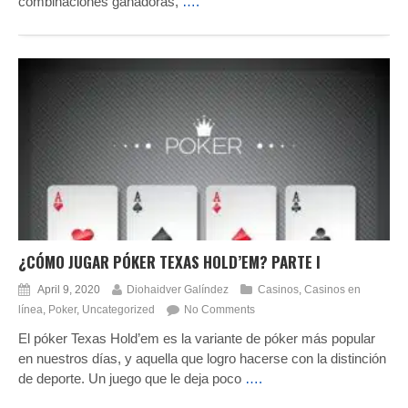
combinaciones ganadoras,
….
¿CÓMO JUGAR PÓKER TEXAS HOLD’EM? PARTE I
April 9, 2020
Diohaidver Galíndez
Casinos
,
Casinos en
línea
,
Poker
,
Uncategorized
No Comments
El póker Texas Hold’em es la variante de póker más popular
en nuestros días, y aquella que logro hacerse con la distinción
de deporte. Un juego que le deja poco
….