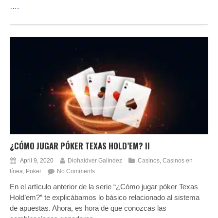
….
¿CÓMO JUGAR PÓKER TEXAS HOLD’EM? II
April 9, 2020
Diohaidver Galíndez
Casinos
,
Casinos en
línea
,
Poker
No Comments
En el artículo anterior de la serie “¿Cómo jugar póker Texas
Hold’em?” te explicábamos lo básico relacionado al sistema
de apuestas. Ahora, es hora de que conozcas las