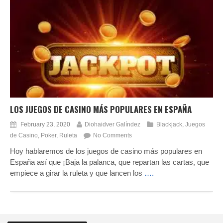
LOS JUEGOS DE CASINO MÁS POPULARES EN ESPAÑA
February 23, 2020
Diohaidver Galíndez
Blackjack
,
Juegos
de Casino
,
Poker
,
Ruleta
No Comments
Hoy hablaremos de los juegos de casino más populares en
España así que ¡Baja la palanca, que repartan las cartas, que
empiece a girar la ruleta y que lancen los
….