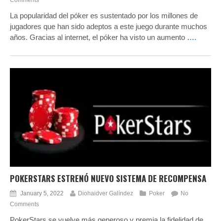
Comments
La popularidad del póker es sustentado por los millones de
jugadores que han sido adeptos a este juego durante muchos
años. Gracias al internet, el póker ha visto un aumento
….
POKERSTARS ESTRENÓ NUEVO SISTEMA DE RECOMPENSA
January 5, 2022
Diohaidver Galíndez
Poker
No
Comments
PokerStars se vuelve más generoso y premia la fidelidad de