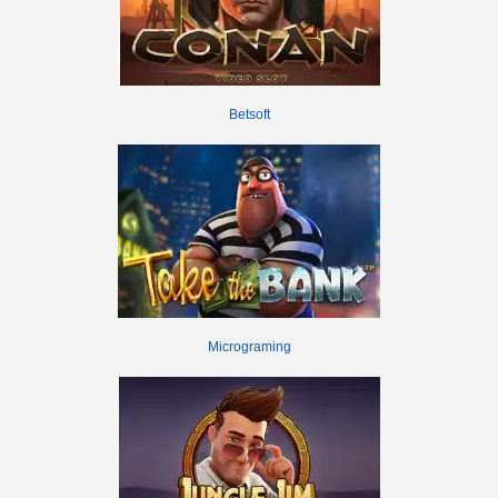
Betsoft
Micrograming