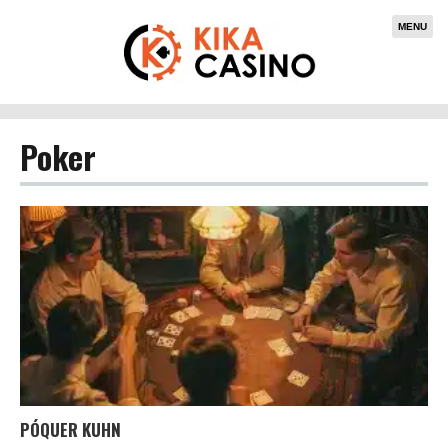
MENU
Poker
PÓQUER KUHN