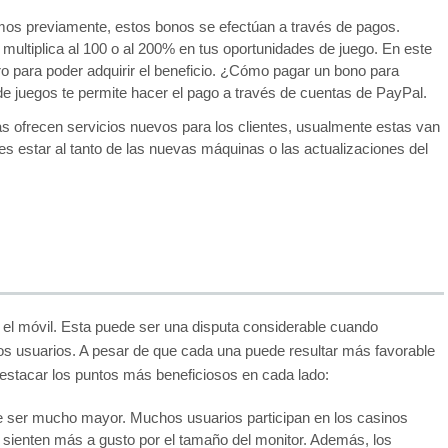
mos previamente, estos bonos se efectúan a través de pagos.
multiplica al 100 o al 200% en tus oportunidades de juego. En este
 para poder adquirir el beneficio. ¿Cómo pagar un bono para
 juegos te permite hacer el pago a través de cuentas de PayPal.
s ofrecen servicios nuevos para los clientes, usualmente estas van
s estar al tanto de las nuevas máquinas o las actualizaciones del
 el móvil. Esta puede ser una disputa considerable cuando
os usuarios. A pesar de que cada una puede resultar más favorable
destacar los puntos más beneficiosos en cada lado:
e ser mucho mayor. Muchos usuarios participan en los casinos
sienten más a gusto por el tamaño del monitor. Además, los