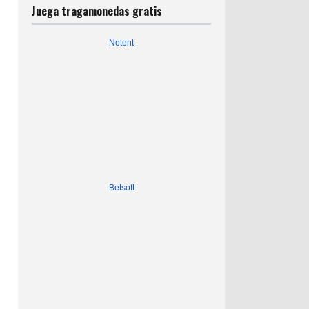
Juega tragamonedas gratis
Netent
Betsoft