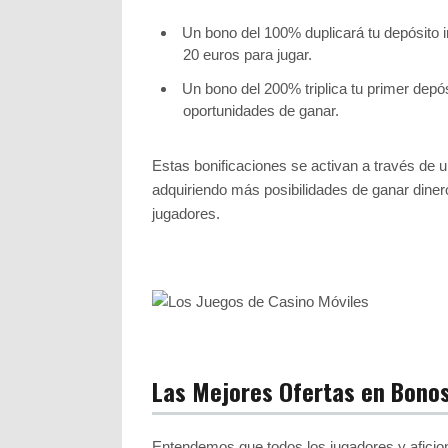
Un bono del 100% duplicará tu depósito i
20 euros para jugar.
Un bono del 200% triplica tu primer depó
oportunidades de ganar.
Estas bonificaciones se activan a través de u
adquiriendo más posibilidades de ganar diner
jugadores.
Las Mejores Ofertas en Bono
Entendemos que todos los jugadores y aficio