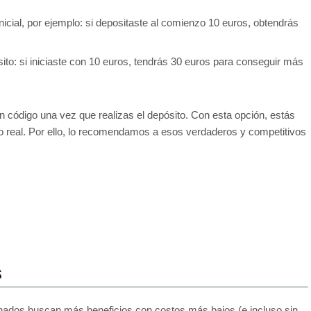
nicial, por ejemplo: si depositaste al comienzo 10 euros, obtendrás
sito: si iniciaste con 10 euros, tendrás 30 euros para conseguir más
n código una vez que realizas el depósito. Con esta opción, estás
o real. Por ello, lo recomendamos a esos verdaderos y competitivos
s
nados buscan más beneficios con costos más bajos (e incluso sin