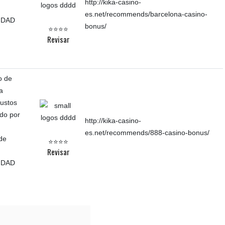
http://kika-casino-
es.net/recommends/barcelona-casino-
IDAD
bonus/
⭐
⭐
⭐
⭐
Revisar
o de
a
gustos
ado por
http://kika-casino-
es.net/recommends/888-casino-bonus/
de
⭐
⭐
⭐
⭐
Revisar
IDAD