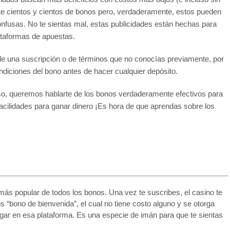
te cientos y cientos de bonos pero, verdaderamente, estos pueden
onfusas. No te sientas mal, estas publicidades están hechas para
ataformas de apuestas.
de una suscripción o de términos que no conocías previamente, por
iciones del bono antes de hacer cualquier depósito.
so, queremos hablarte de los bonos verdaderamente efectivos para
facilidades para ganar dinero ¡Es hora de que aprendas sobre los
más popular de todos los bonos. Una vez te suscribes, el casino te
 “bono de bienvenida”, el cual no tiene costo alguno y se otorga
ugar en esa plataforma. Es una especie de imán para que te sientas