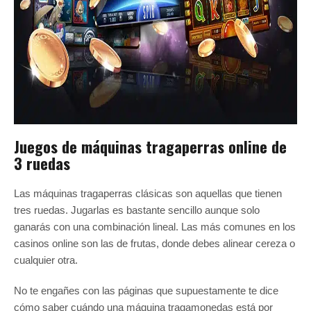
Juegos de máquinas tragaperras online de
3 ruedas
Las máquinas tragaperras clásicas son aquellas que tienen
tres ruedas. Jugarlas es bastante sencillo aunque solo
ganarás con una combinación lineal. Las más comunes en los
casinos online son las de frutas, donde debes alinear cereza o
cualquier otra.
No te engañes con las páginas que supuestamente te dice
cómo saber cuándo una máquina tragamonedas está por