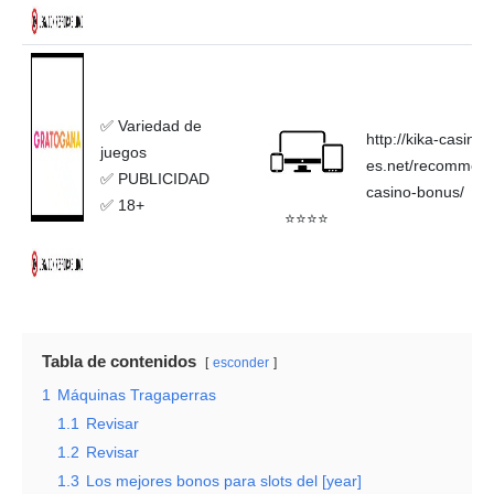
✅ Variedad de
http://kika-casino-
juegos
es.net/recommend
✅
PUBLICIDAD
casino-bonus/
✅
18+
⭐
⭐
⭐
⭐
Tabla de contenidos
esconder
1
Máquinas Tragaperras
1.1
Revisar
1.2
Revisar
1.3
Los mejores bonos para slots del [year]