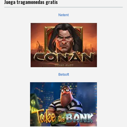
Juega tragamonedas gratis
Netent
Betsoft