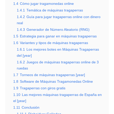
1.4
Cómo jugar tragamonedas online
1.4.1
Temática de máquinas tragaperras
1.4.2
Guía para jugar tragaperras online con dinero
real
1.4.3
Generador de Número Aleatorio (RNG)
1.5
Estrategia para ganar en máquinas tragaperras
1.6
Variantes y tipos de máquinas tragaperras
1.6.1
Los mejores botes en Máquinas Tragaperras
del [year]
1.6.2
Juegos de máquinas tragaperras online de 3
ruedas
1.7
Torneos de máquinas tragaperras [year]
1.8
Software de Máquinas Tragamonedas Online
1.9
Tragaperras con giros gratis
1.10
Las mejores máquinas tragaperras de España en
el [year]
1.11
Conclusión