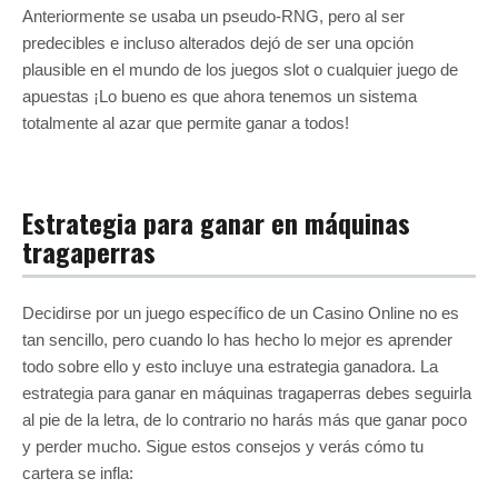
Anteriormente se usaba un pseudo-RNG, pero al ser
predecibles e incluso alterados dejó de ser una opción
plausible en el mundo de los juegos slot o cualquier juego de
apuestas ¡Lo bueno es que ahora tenemos un sistema
totalmente al azar que permite ganar a todos!
Estrategia para ganar en máquinas
tragaperras
Decidirse por un juego específico de un Casino Online no es
tan sencillo, pero cuando lo has hecho lo mejor es aprender
todo sobre ello y esto incluye una estrategia ganadora. La
estrategia para ganar en máquinas tragaperras debes seguirla
al pie de la letra, de lo contrario no harás más que ganar poco
y perder mucho. Sigue estos consejos y verás cómo tu
cartera se infla: