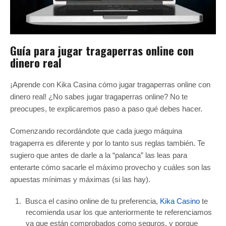
Guía para jugar tragaperras online con
dinero real
¡Aprende con Kika Casina cómo jugar tragaperras online con
dinero real! ¿No sabes jugar tragaperras online? No te
preocupes, te explicaremos paso a paso qué debes hacer.
Comenzando recordándote que cada juego máquina
tragaperra es diferente y por lo tanto sus reglas también. Te
sugiero que antes de darle a la “palanca” las leas para
enterarte cómo sacarle el máximo provecho y cuáles son las
apuestas mínimas y máximas (si las hay).
Busca el casino online de tu preferencia,
Kika Casino
te
recomienda usar los que anteriormente te referenciamos
ya que están comprobados como seguros, y porque