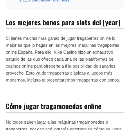
1.11.1
Diohaidver Galíndez
Los mejores bonos para slots del [year]
Si tienes muchísimas ganas de jugar tragaperras online lo
mejor es que lo hagas en las mejores máquinas tragaperras
online España. Para ello, Kika Casino hizo un exhaustivo
estudio de las que ofrece cada una de las plataformas de
casinos online para ofrecerte a ti la posibilidad de sacarles
provecho. Esto va de tragaperras clásicas a juegos más
modernos, incluso te presentaremos tragaperras con bonos.
Cómo jugar tragamonedas online
No todos saben jugar a las máquinas tragamonedas o
tragaperras, por eso acá lograrás enterarte de cómo se juega