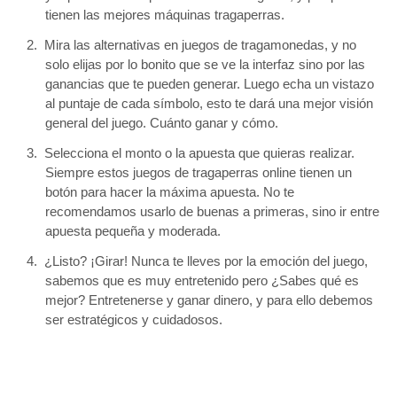
tienen las mejores máquinas tragaperras.
Mira las alternativas en juegos de tragamonedas, y no
solo elijas por lo bonito que se ve la interfaz sino por las
ganancias que te pueden generar. Luego echa un vistazo
al puntaje de cada símbolo, esto te dará una mejor visión
general del juego. Cuánto ganar y cómo.
Selecciona el monto o la apuesta que quieras realizar.
Siempre estos juegos de tragaperras online tienen un
botón para hacer la máxima apuesta. No te
recomendamos usarlo de buenas a primeras, sino ir entre
apuesta pequeña y moderada.
¿Listo? ¡Girar! Nunca te lleves por la emoción del juego,
sabemos que es muy entretenido pero ¿Sabes qué es
mejor? Entretenerse y ganar dinero, y para ello debemos
ser estratégicos y cuidadosos.