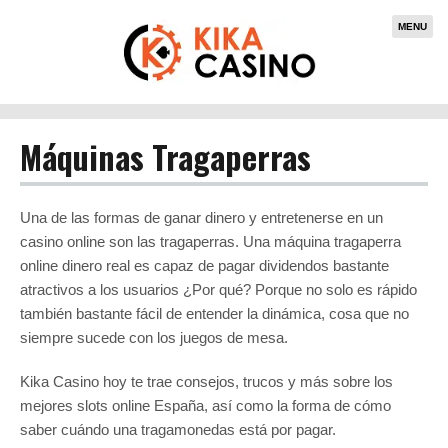
MENU
Máquinas Tragaperras
Una de las formas de ganar dinero y entretenerse en un
casino online son las tragaperras. Una máquina tragaperra
online dinero real es capaz de pagar dividendos bastante
atractivos a los usuarios ¿Por qué? Porque no solo es rápido
también bastante fácil de entender la dinámica, cosa que no
siempre sucede con los juegos de mesa.
Kika Casino hoy te trae consejos, trucos y más sobre los
mejores slots online España, así como la forma de cómo
saber cuándo una tragamonedas está por pagar.