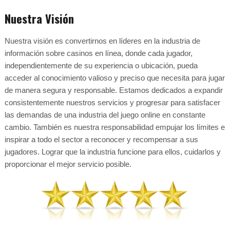
Nuestra Visión
Nuestra visión es convertirnos en líderes en la industria de
información sobre casinos en línea, donde cada jugador,
independientemente de su experiencia o ubicación, pueda
acceder al conocimiento valioso y preciso que necesita para jugar
de manera segura y responsable. Estamos dedicados a expandir
consistentemente nuestros servicios y progresar para satisfacer
las demandas de una industria del juego online en constante
cambio. También es nuestra responsabilidad empujar los límites e
inspirar a todo el sector a reconocer y recompensar a sus
jugadores. Lograr que la industria funcione para ellos, cuidarlos y
proporcionar el mejor servicio posible.