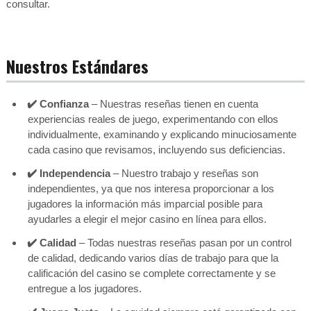
consultar.
Nuestros Estándares
✔️ Confianza
– Nuestras reseñas tienen en cuenta
experiencias reales de juego, experimentando con ellos
individualmente, examinando y explicando minuciosamente
cada casino que revisamos, incluyendo sus deficiencias.
✔️ Independencia
– Nuestro trabajo y reseñas son
independientes, ya que nos interesa proporcionar a los
jugadores la información más imparcial posible para
ayudarles a elegir el mejor casino en línea para ellos.
✔️ Calidad
– Todas nuestras reseñas pasan por un control
de calidad, dedicando varios días de trabajo para que la
calificación del casino se complete correctamente y se
entregue a los jugadores.