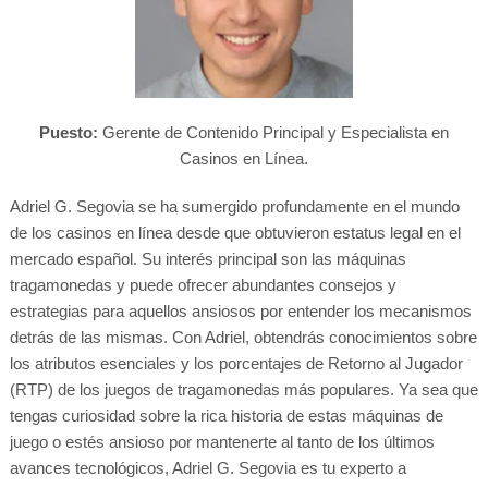
Puesto:
Gerente de Contenido Principal y Especialista en
Casinos en Línea.
Adriel G. Segovia se ha sumergido profundamente en el mundo
de los casinos en línea desde que obtuvieron estatus legal en el
mercado español. Su interés principal son las máquinas
tragamonedas y puede ofrecer abundantes consejos y
estrategias para aquellos ansiosos por entender los mecanismos
detrás de las mismas. Con Adriel, obtendrás conocimientos sobre
los atributos esenciales y los porcentajes de Retorno al Jugador
(RTP) de los juegos de tragamonedas más populares. Ya sea que
tengas curiosidad sobre la rica historia de estas máquinas de
juego o estés ansioso por mantenerte al tanto de los últimos
avances tecnológicos, Adriel G. Segovia es tu experto a