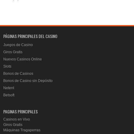
PÁGINAS PRINCIPALES DEL CASINO
Juegos de Casino
Giros Gratis
Nuevos Casinos Online
Slots
Bonos de Casinos
Bonos de Casino sin Depósito
Netent
Betsoft
PAGINAS PRINCIPALES
Casinos en Vivo
Giros Gratis
Máquinas Tragaperras