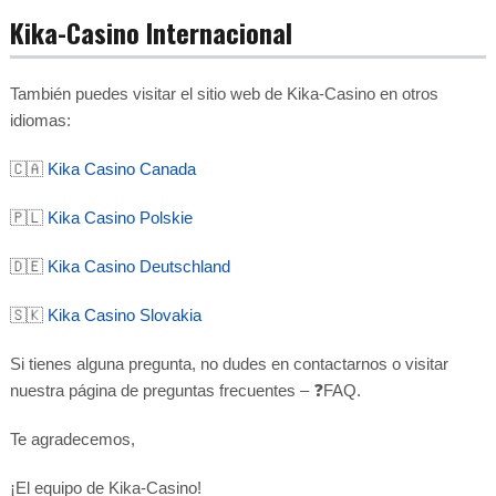
Kika-Casino Internacional
También puedes visitar el sitio web de Kika-Casino en otros
idiomas:
🇨🇦
Kika Casino Canada
🇵🇱
Kika Casino Polskie
🇩🇪
Kika Casino Deutschland
🇸🇰
Kika Casino Slovakia
Si tienes alguna pregunta, no dudes en contactarnos o visitar
nuestra página de preguntas frecuentes – ❓FAQ.
Te agradecemos,
¡El equipo de Kika-Casino!