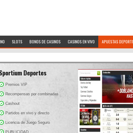
INO
SLOTS
BONOS DE CASINOS
CASINOS EN VIVO
APUESTAS DEPORTI
Sportium Deportes
Premios VIP
Recompensas por combinadas
Cashout
Partidos en vivo y directo
Licencia de Juego Seguro
PUBLICIDAD