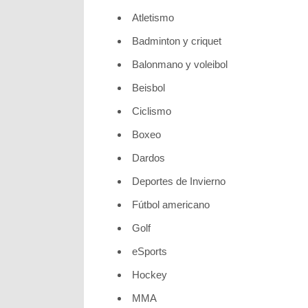
Atletismo
Badminton y criquet
Balonmano y voleibol
Beisbol
Ciclismo
Boxeo
Dardos
Deportes de Invierno
Fútbol americano
Golf
eSports
Hockey
MMA