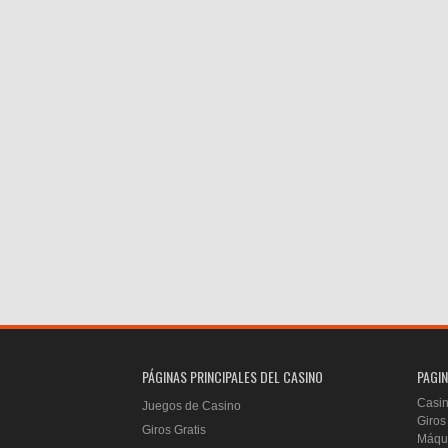
PÁGINAS PRINCIPALES DEL CASINO
PAGIN
Casin
Juegos de Casino
Giros
Giros Gratis
Máqui