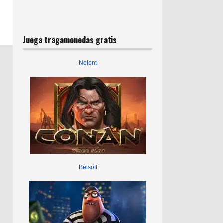
Juega tragamonedas gratis
Netent
Betsoft