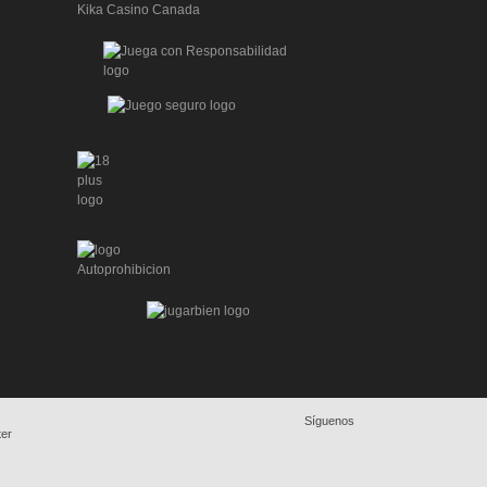
Kika Casino Canada
Síguenos