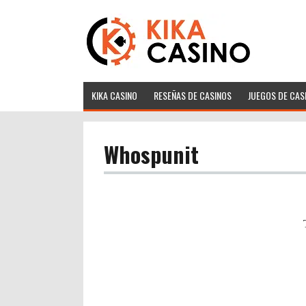
KIKA CASINO
RESEÑAS DE CASINOS
JUEGOS DE CAS
Whospunit