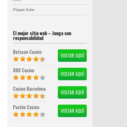
Póquer Kuhn
El mejor sitio web – Juega con
responsabilidad
Betsson Casino
VISITAR AQUÍ
888 Casino
VISITAR AQUÍ
Casino Barcelona
VISITAR AQUÍ
Pastón Casino
VISITAR AQUÍ