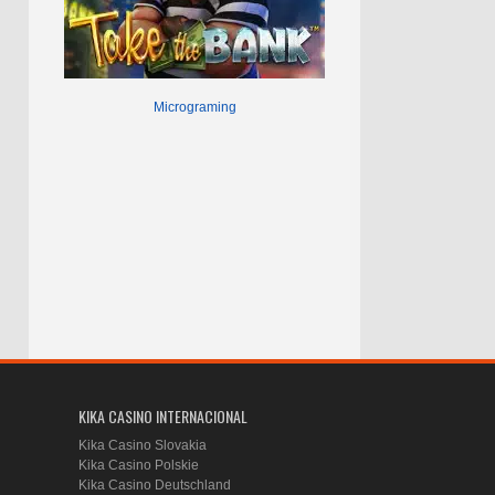
Micrograming
KIKA CASINO INTERNACIONAL
Kika Casino Slovakia
Kika Casino Polskie
Kika Casino Deutschland