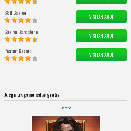
888 Casino
VISITAR AQUÍ
Casino Barcelona
VISITAR AQUÍ
Pastón Casino
VISITAR AQUÍ
Juega tragamonedas gratis
Netent