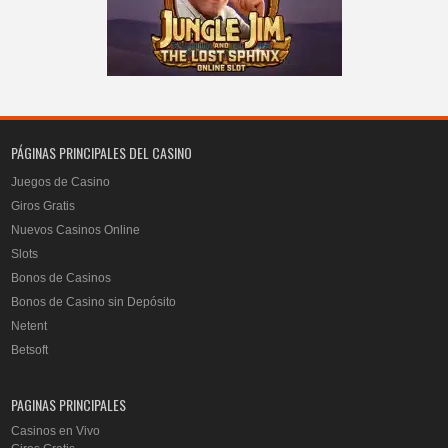
PÁGINAS PRINCIPALES DEL CASINO
Juegos de Casino
Giros Gratis
Nuevos Casinos Online
Slots
Bonos de Casinos
Bonos de Casino sin Depósito
Netent
Betsoft
PAGINAS PRINCIPALES
Casinos en Vivo