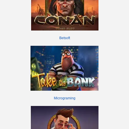
Betsoft
Micrograming