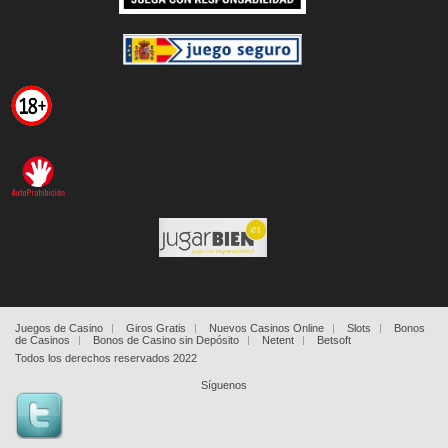
Juegos de Casino
Giros Gratis
Nuevos Casinos Online
Slots
Bonos
de Casinos
Bonos de Casino sin Depósito
Netent
Betsoft
Todos los derechos reservados 2022
Síguenos