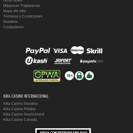
Giros Gratis
Máquinas Tragaperras
Mapa del sitio
Términos y Condiciones
Nosotros
Contactanos
KIKA CASINO INTERNACIONAL
Kika Casino Slovakia
Kika Casino Polskie
Kika Casino Deutschland
Kika Casino Canada