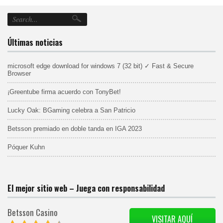
Últimas noticias
microsoft edge download for windows 7 (32 bit) ✓ Fast & Secure
Browser
¡Greentube firma acuerdo con TonyBet!
Lucky Oak: BGaming celebra a San Patricio
Betsson premiado en doble tanda en IGA 2023
Póquer Kuhn
El mejor sitio web – Juega con responsabilidad
Betsson Casino
VISITAR AQUÍ