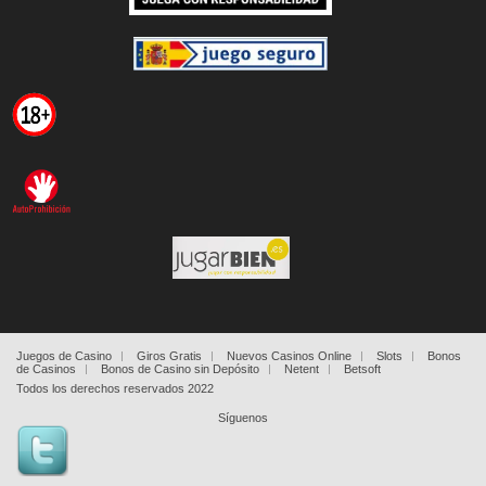
Juegos de Casino
Giros Gratis
Nuevos Casinos Online
Slots
Bonos
de Casinos
Bonos de Casino sin Depósito
Netent
Betsoft
Todos los derechos reservados 2022
Síguenos