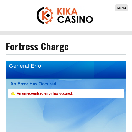
MENU
Fortress Charge