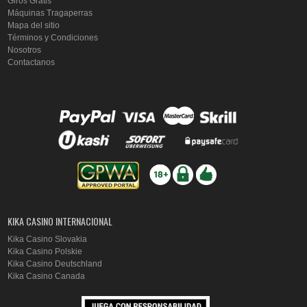
Giros Gratis
Máquinas Tragaperras
Mapa del sitio
Términos y Condiciones
Nosotros
Contactanos
KIKA CASINO INTERNACIONAL
Kika Casino Slovakia
Kika Casino Polskie
Kika Casino Deutschland
Kika Casino Canada