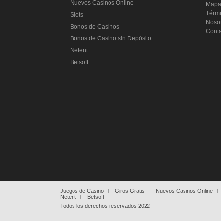
Nuevos Casinos Online
Mapa 
Térmi
Slots
Nosot
Bonos de Casinos
Cont
Bonos de Casino sin Depósito
Netent
Betsoft
Juegos de Casino
Giros Gratis
Nuevos Casinos Online
Netent
Betsoft
Todos los derechos reservados 2022