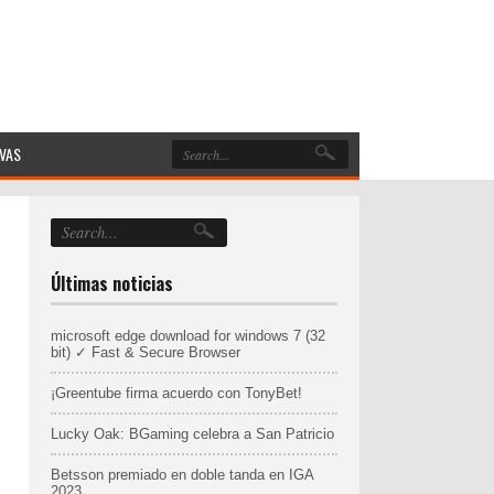
VAS
Últimas noticias
microsoft edge download for windows 7 (32
bit) ✓ Fast & Secure Browser
¡Greentube firma acuerdo con TonyBet!
Lucky Oak: BGaming celebra a San Patricio
Betsson premiado en doble tanda en IGA
2023