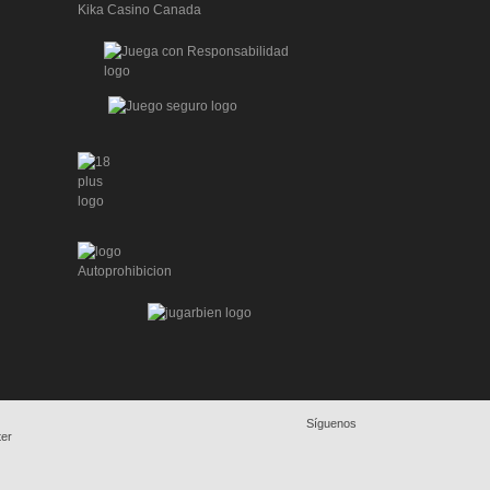
Kika Casino Canada
Síguenos