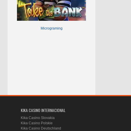
Micrograming
KIKA CASINO INTERNACIONAL
Kika Casino Slovakia
Kika Casino Polskie
Kika Casino Deutschland