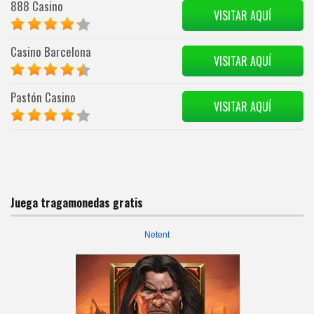
888 Casino
VISITAR AQUÍ
Casino Barcelona
VISITAR AQUÍ
Pastón Casino
VISITAR AQUÍ
Juega tragamonedas gratis
Netent