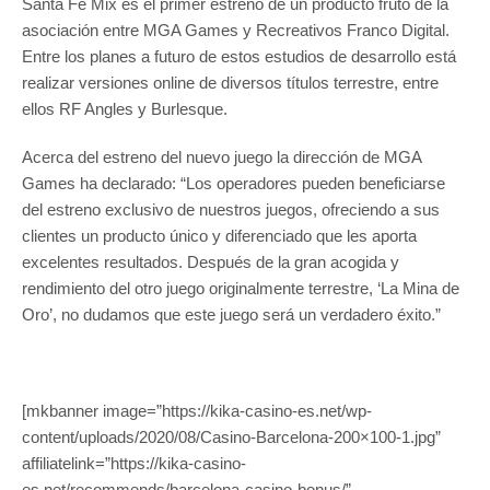
Santa Fe Mix es el primer estreno de un producto fruto de la
asociación entre MGA Games y Recreativos Franco Digital.
Entre los planes a futuro de estos estudios de desarrollo está
realizar versiones online de diversos títulos terrestre, entre
ellos RF Angles y Burlesque.
Acerca del estreno del nuevo juego la dirección de MGA
Games ha declarado: “Los operadores pueden beneficiarse
del estreno exclusivo de nuestros juegos, ofreciendo a sus
clientes un producto único y diferenciado que les aporta
excelentes resultados. Después de la gran acogida y
rendimiento del otro juego originalmente terrestre, ‘La Mina de
Oro’, no dudamos que este juego será un verdadero éxito.”
[mkbanner image=”https://kika-casino-es.net/wp-
content/uploads/2020/08/Casino-Barcelona-200×100-1.jpg”
affiliatelink=”https://kika-casino-
es.net/recommends/barcelona-casino-bonus/”