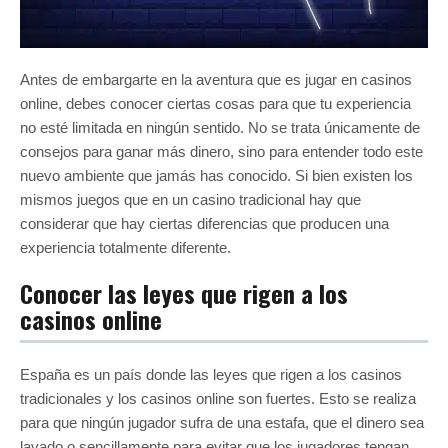
Antes de embargarte en la aventura que es jugar en casinos
online, debes conocer ciertas cosas para que tu experiencia
no esté limitada en ningún sentido. No se trata únicamente de
consejos para ganar más dinero, sino para entender todo este
nuevo ambiente que jamás has conocido. Si bien existen los
mismos juegos que en un casino tradicional hay que
considerar que hay ciertas diferencias que producen una
experiencia totalmente diferente.
Conocer las leyes que rigen a los
casinos online
España es un país donde las leyes que rigen a los casinos
tradicionales y los casinos online son fuertes. Esto se realiza
para que ningún jugador sufra de una estafa, que el dinero sea
lavado o sencillamente para evitar que los jugadores tengan