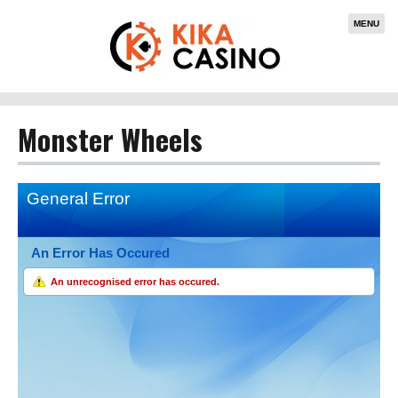
MENU
Monster Wheels