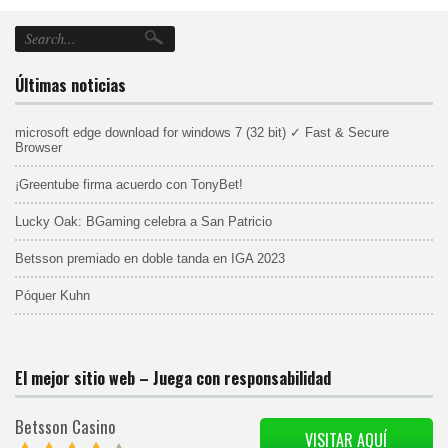
Últimas noticias
microsoft edge download for windows 7 (32 bit) ✓ Fast & Secure
Browser
¡Greentube firma acuerdo con TonyBet!
Lucky Oak: BGaming celebra a San Patricio
Betsson premiado en doble tanda en IGA 2023
Póquer Kuhn
El mejor sitio web – Juega con responsabilidad
Betsson Casino
VISITAR AQUÍ