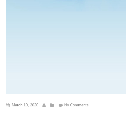
March 10, 2020
No Comments