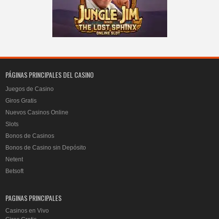
PÁGINAS PRINCIPALES DEL CASINO
Juegos de Casino
Giros Gratis
Nuevos Casinos Online
Slots
Bonos de Casinos
Bonos de Casino sin Depósito
Netent
Betsoft
PAGINAS PRINCIPALES
Casinos en Vivo