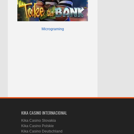
Micrograming
KIKA CASINO INTERNACIONAL
Kika Casino Slovakia
Kika Casino Polskie
Kika Casino Deutschland