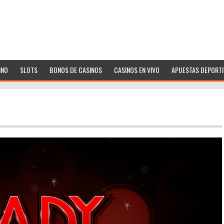
INO
SLOTS
BONOS DE CASINOS
CASINOS EN VIVO
APUESTAS DEPORTI