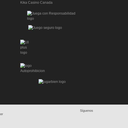
Kika Casino Canada
Síguenos