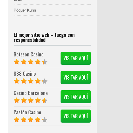
Póquer Kuhn
El mejor sitio web – Juega con
responsabilidad
Betsson Casino
VISITAR AQUÍ
888 Casino
VISITAR AQUÍ
Casino Barcelona
VISITAR AQUÍ
Pastón Casino
VISITAR AQUÍ