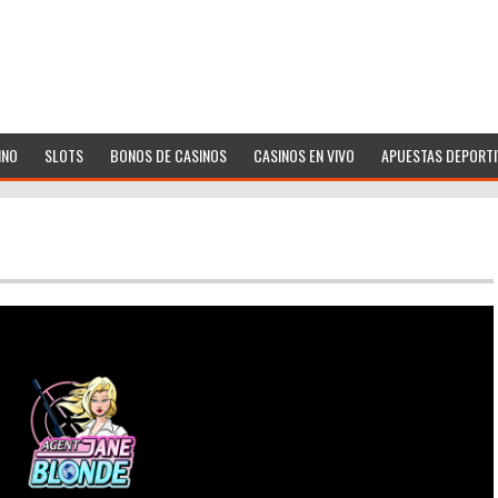
INO
SLOTS
BONOS DE CASINOS
CASINOS EN VIVO
APUESTAS DEPORTI