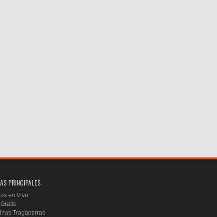
AS PRINCIPALES
os en Vivo
 Gratis
nas Tragaperras