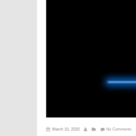
March 10, 2020
No Comments