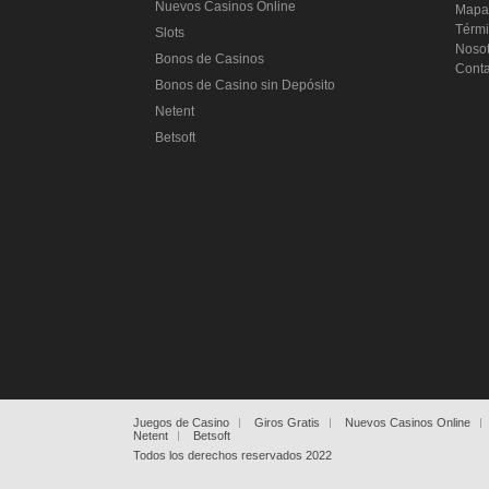
Nuevos Casinos Online
Mapa 
Térmi
Slots
Nosot
Bonos de Casinos
Cont
Bonos de Casino sin Depósito
Netent
Betsoft
Juegos de Casino
Giros Gratis
Nuevos Casinos Online
Netent
Betsoft
Todos los derechos reservados 2022