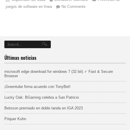
juegos de software en línea
No Comments
Últimas noticias
microsoft edge download for windows 7 (32 bit) ✓ Fast & Secure
Browser
¡Greentube firma acuerdo con TonyBet!
Lucky Oak: BGaming celebra a San Patricio
Betsson premiado en doble tanda en IGA 2023
Póquer Kuhn