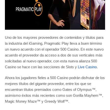
Uno de los mayores proveedores de contenidos y títulos para
la industria del iGaming, Pragmatic Play lleva a buen término
un nuevo acuerdo con el operador 500 Casino. En este nuevo
acuerdo el proveedor da acceso a dos de sus verticales más
solicitadas al nuevo operador, con esta nueva alianza 500
Casino se hace con las secciones de Slots y
Live Casino
.
Ahora los jugadores fieles a 500 Casino podrán disfrutar de los
mejores títulos del gigante proveedor, entre los que se
encuentran títulos premiados como Gates of Olympus™,
asimismo éxitos más recientes como son Gorilla Mayhem™,
Magic Money Maze™ y Greedy Wolf™.