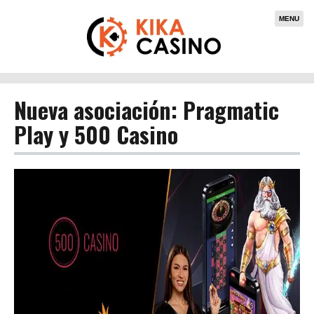
MENU
Nueva asociación: Pragmatic
Play y 500 Casino